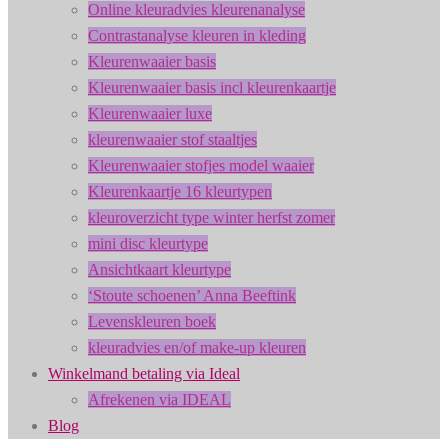
Online kleuradvies kleurenanalyse
Contrastanalyse kleuren in kleding
Kleurenwaaier basis
Kleurenwaaier basis incl kleurenkaartje
Kleurenwaaier luxe
kleurenwaaier stof staaltjes
Kleurenwaaier stofjes model waaier
Kleurenkaartje 16 kleurtypen
kleuroverzicht type winter herfst zomer
mini disc kleurtype
Ansichtkaart kleurtype
‘Stoute schoenen’ Anna Beeftink
Levenskleuren boek
kleuradvies en/of make-up kleuren
Winkelmand betaling via Ideal
Afrekenen via IDEAL
Blog